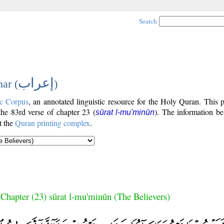
Search
إعراب
ar (
)
c Corpus
, an annotated linguistic resource for the Holy Quran. This
 the 83rd verse of chapter 23 (
). The information be
sūrat l-mu'minūn
t the
Quran printing complex
.
Chapter (23) sūrat l-mu'minūn (The Believers)