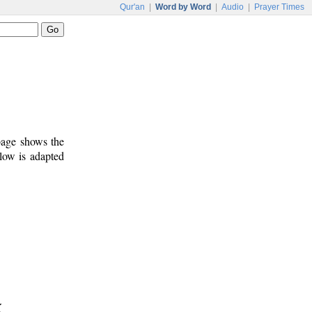
Qur'an
|
Word by Word
|
Audio
|
Prayer Times
 page shows the
low is adapted