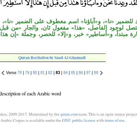
للضمير «نا»، و«آباؤنا» اسم معطوف على الضمير «نا»، 
متصل لوجود الفاصل، «هذا» مفعول ثان، والجار «من قبل» 
شارة مبتدأ، و«أساطير» خبر، و«إلا» للحصر، وجملة «إن هذا
Quran Recitation by Saad Al-Ghamadi
Verse
78
|
79
|
80
|
81
|
82
|
83
|
84
|
85
|
86
|
87
|
88
description of each Arabic word
ukes, 2009-2017. Maintained by the
quran.com
team. This is an open source project
Arabic Corpus is available under the
GNU public license
with
terms of use
.