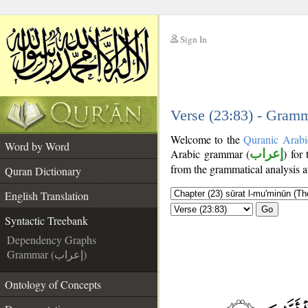
Sign In
__
__
Verse (23:83) - Gramm
Welcome to the
Quranic Arabi
Word by Word
Arabic grammar (
إعراب
) for
from the grammatical analysis a
Quran Dictionary
English Translation
Go
Syntactic Treebank
Dependency Graphs
Grammar (إعراب)
Ontology of Concepts