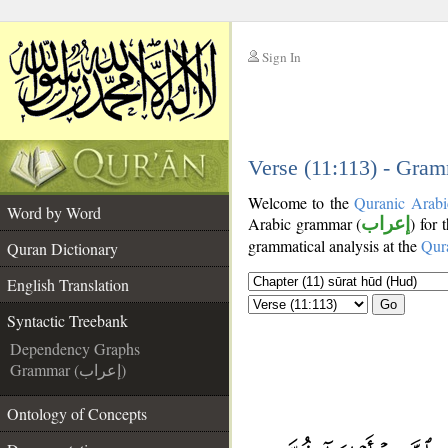
Sign In
__
__
Verse (11:113) - Gram
Welcome to the
Quranic Arabi
Word by Word
Arabic grammar (
إعراب
) for 
grammatical analysis at the
Qur
Quran Dictionary
English Translation
Go
Syntactic Treebank
Dependency Graphs
Grammar (إعراب)
Ontology of Concepts