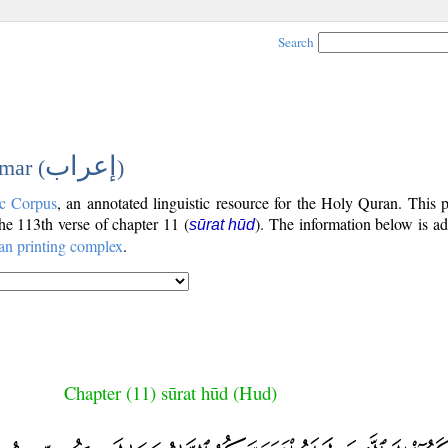
Search
إعراب
mar (
)
c Corpus
, an annotated linguistic resource for the Holy Quran. This
the 113th verse of chapter 11 (
). The information below is a
sūrat hūd
an printing complex
.
Chapter (11) sūrat hūd (Hud)