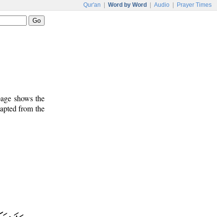
Qur'an
|
Word by Word
|
Audio
|
Prayer Times
 page shows the
dapted from the