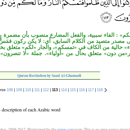
م» : الفاء سببية، والفعل المضارع منصوب بأن مضمرة بعد
صدر متصيد من الكلام السابق، أي: لا يكن ركون فمَسٌّ
ياء» حالية من الكاف في «تمسكم»، والجار «لكم» متعلق بخب
ار«من دون» متعلق بحال من «أولياء». جملة «لا تنصرون
Quran Recitation by Saad Al-Ghamadi
rse
108
|
109
|
110
|
111
|
112
|
113
|
114
|
115
|
116
|
117
|
118
 description of each Arabic word
ukes, 2009-2017. Maintained by the
quran.com
team. This is an open source project