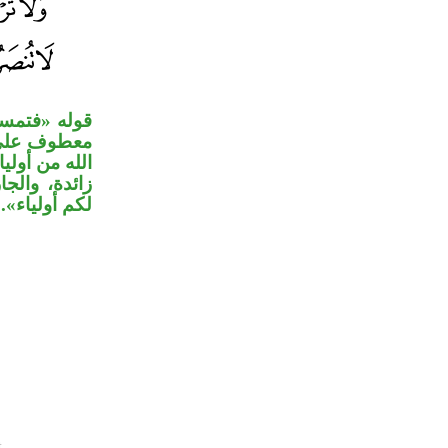
قوله «فتمسك
معطوف على م
الله من أول»
زائدة، والج
لكم أولياء».
.