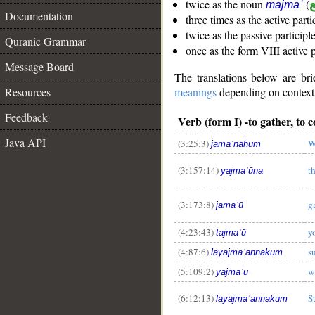
ع
(
twice as the noun
majmaʿ
Documentation
three times as the active part
twice as the passive participl
Quranic Grammar
once as the form VIII active 
Message Board
The translations below are b
Resources
meanings
depending on context. 
Feedback
Verb (form I) -to gather, to c
Java API
(3:25:3)
W
jamaʿnāhum
(3:157:14)
t
yajmaʿūna
(3:173:8)
g
jamaʿū
(4:23:43)
y
tajmaʿū
(4:87:6)
s
layajmaʿannakum
(5:109:2)
w
yajmaʿu
(6:12:13)
S
layajmaʿannakum