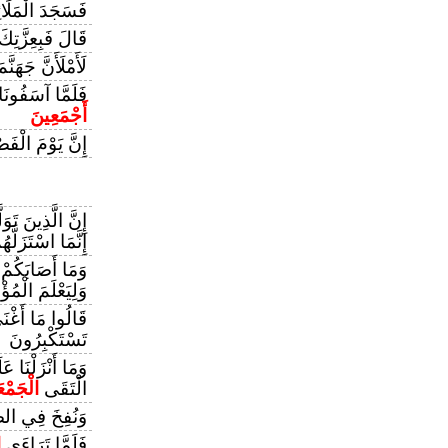
فَسَجَدَ الْمَلَائِ
قَالَ فَبِعِزَّتِكَ 
لَأَمْلَأَنَّ جَهَن
فَلَمَّا آسَفُونَا 
أَجْمَعِينَ
إِنَّ يَوْمَ الْفَ
إِنَّ الَّذِينَ تَو
إِنَّمَا اسْتَزَلّ
وَمَا أَصَابَكُمْ
وَلِيَعْلَمَ الْمُؤْ
قَالُوا مَا أَغْن
تَسْتَكْبِرُونَ
وَمَا أَنْزَلْنَا عَ
الْتَقَى
الْجَمْع
وَنُفِخَ فِي الص
فَلَمَّا تَرَاءَى
ا