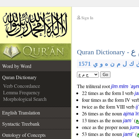
Sign In
__
 ع
__
Quran Dictionary -
ك
ل
م
ن
ه
و
ي
1571
Word by Word
Go
Quran Dictionary
Verb Concordance
The triliteral root
jīm mīm ʿayn
Lemma Frequency
22 times as the form I verb
j
Morphological Search
four times as the form IV ve
twice as the form VIII verb
i
English Translation
26 times as the noun
ajmaʿī
ع
(
13 times as the noun
jamʿ
Syntactic Treebank
once as the proper noun
jum
ع
(
53 times as the noun
Ontology of Concepts
jamīʿ