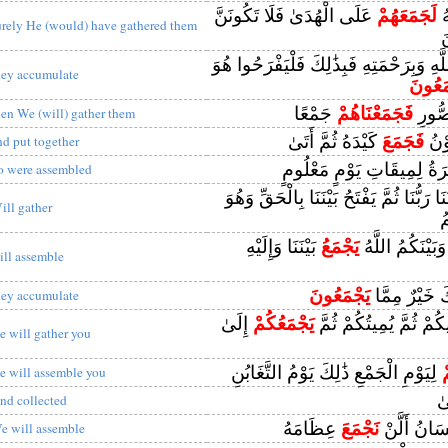
هُ
لَجَمَعَهُمْ
عَلَى الْهُدَىٰ فَلَا تَكُونَنَّ
urely He (would) have gathered them
َ
هِ وَبِرَحْمَتِهِ فَبِذَٰلِكَ فَلْيَفْرَحُوا هُوَ
hey accumulate
مَعُونَ
صُّورِ
فَجَمَعْنَاهُمْ
جَمْعًا
hen We (will) gather them
وْنُ
فَجَمَعَ
كَيْدَهُ ثُمَّ أَتَىٰ
nd put together
ةُ لِمِيقَاتِ يَوْمٍ مَعْلُومٍ
o were assembled
نَا رَبُّنَا ثُمَّ يَفْتَحُ بَيْنَنَا بِالْحَقِّ وَهُوَ
ill gather
ُ
 وَبَيْنَكُمُ اللَّهُ
يَجْمَعُ
بَيْنَنَا وَإِلَيْهِ
ill assemble
َ خَيْرٌ مِمَّا
يَجْمَعُونَ
hey accumulate
يكُمْ ثُمَّ يُمِيتُكُمْ ثُمَّ
يَجْمَعُكُمْ
إِلَىٰ
e will gather you
ْ
لِيَوْمِ الْجَمْعِ ذَٰلِكَ يَوْمُ التَّغَابُنِ
e will assemble you
ٰ
nd collected
سَانُ أَلَّنْ
نَجْمَعَ
عِظَامَهُ
e will assemble