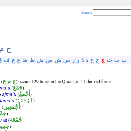
Search
ج م
ب
ت
ث
ج
ح
خ
د
ذ
ر
ز
س
ش
ص
ض
ط
ظ
ع
غ
ف
ق
) occurs 129 times in the Quran, in 11 derived forms:
ج م ع
(
)
جَمَعَ
(
amaʿa
)
أَجْمَعُ
(
rb
ajmaʿu
)
ٱجْتَمَعُ
(
j'tamaʿu
)
أَجْمَعِين
(
n
)
جَمْ
)
جُمُعَة
(
uʿat
)
جَمِي