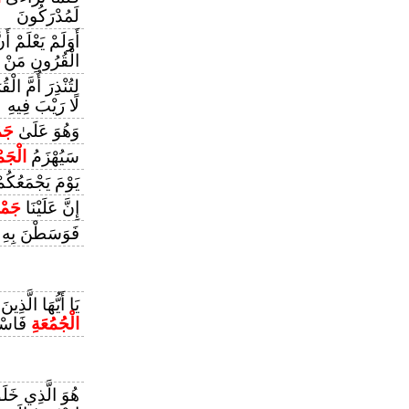
لَمُدْرَكُونَ
أَوَلَمْ يَعْلَمْ أَ
الْقُرُونِ مَنْ هُو
لِتُنْذِرَ أُمَّ الْ
لَا رَيْبَ فِيهِ
وَهُوَ عَلَىٰ
جَم
سَيُهْزَمُ
الْجَم
يَوْمَ يَجْمَعُكُم
إِنَّ عَلَيْنَا
جَمْع
فَوَسَطْنَ بِهِ
يَا أَيُّهَا الَّذِي
الْجُمُعَةِ
فَاسْعَ
هُوَ الَّذِي خَل