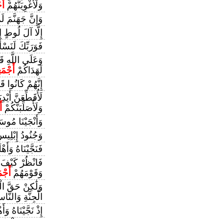
وَلَأُغْوِيَنَّهُمْ
أَ
وَإِنَّ جَهَنَّمَ ل
إِلَّا آلَ لُوطٍ إِ
فَوَرَبِّكَ لَنَسْأَ
وَعَلَى اللَّهِ قَ
لَهَدَاكُمْ
أَجْمَ
إِنَّهُمْ كَانُوا 
لَأُقَطِّعَنَّ أَيْ
وَلَأُصَلِّبَنَّكُمْ
أ
وَأَنْجَيْنَا مُو
وَجُنُودُ إِبْلِي
فَنَجَّيْنَاهُ وَأَهْ
فَانْظُرْ كَيْفَ كَ
وَقَوْمَهُمْ
أَجْم
وَلَٰكِنْ حَقَّ الْ
الْجِنَّةِ وَالنَّ
إِذْ نَجَّيْنَاهُ وَأَ