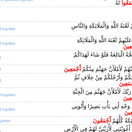
مَعُوا
لَهُ
ْ لَعْنَةُ اللَّهِ وَالْمَلَائِكَةِ وَالنَّاسِ
ll together
لَيْهِمْ لَعْنَةَ اللَّهِ وَالْمَلَائِكَةِ
ll together
عِينَ
جَّةُ الْبَالِغَةُ فَلَوْ شَاءَ لَهَدَاكُمْ
l
ْهُمْ لَأَمْلَأَنَّ جَهَنَّمَ مِنْكُمْ
أَجْمَعِينَ
l
دِيَكُمْ وَأَرْجُلَكُمْ مِنْ خِلَافٍ ثُمَّ
l
ْمَعِينَ
َبِّكَ لَأَمْلَأَنَّ جَهَنَّمَ مِنَ الْجِنَّةِ
ll together
عِينَ
 وَجْهِ أَبِي يَأْتِ بَصِيرًا وَأْتُونِي
ll together
عِينَ
كَةُ كُلُّهُمْ
أَجْمَعُونَ
ogether
َغْوَيْتَنِي لَأُزَيِّنَنَّ لَهُمْ فِي الْأَرْضِ
l