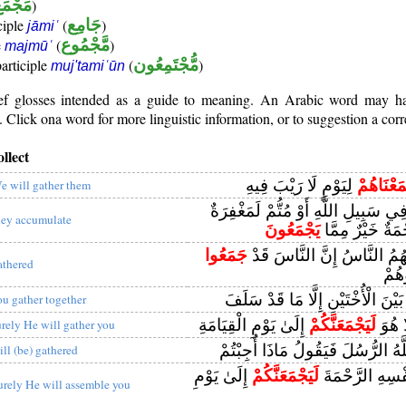
)
مَجْمَ
)
جَامِع
(
iciple
jāmiʿ
)
مَّجْمُوع
(
e
majmūʿ
)
مُّجْتَمِعُون
(
participle
muj'tamiʿūn
rief glosses intended as a guide to meaning. An Arabic word may 
Click ona word for more linguistic information, or to suggestion a corr
ollect
َعْنَاهُمْ
لِيَوْمٍ لَا رَيْبَ فِيهِ
e will gather them
 فِي سَبِيلِ اللَّهِ أَوْ مُتُّمْ لَمَغْفِرَةٌ
hey accumulate
ْمَةٌ خَيْرٌ مِمَّا
يَجْمَعُونَ
َهُمُ النَّاسُ إِنَّ النَّاسَ قَدْ
جَمَعُوا
athered
هُمْ
َيْنَ الْأُخْتَيْنِ إِلَّا مَا قَدْ سَلَفَ
ou gather together
َّا هُوَ
لَيَجْمَعَنَّكُمْ
إِلَىٰ يَوْمِ الْقِيَامَةِ
urely He will gather you
َهُ الرُّسُلَ فَيَقُولُ مَاذَا أُجِبْتُمْ
ill (be) gathered
ْسِهِ الرَّحْمَةَ
لَيَجْمَعَنَّكُمْ
إِلَىٰ يَوْمِ
urely He will assemble you