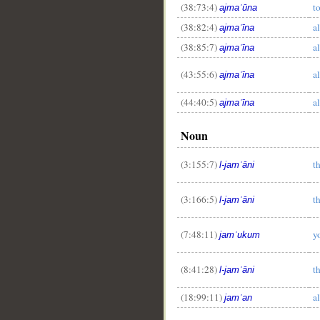
(38:73:4)
t
ajmaʿūna
(38:82:4)
al
ajmaʿīna
(38:85:7)
al
ajmaʿīna
(43:55:6)
al
ajmaʿīna
(44:40:5)
al
ajmaʿīna
Noun
(3:155:7)
t
l-jamʿāni
(3:166:5)
t
l-jamʿāni
(7:48:11)
y
jamʿukum
(8:41:28)
t
l-jamʿāni
(18:99:11)
a
jamʿan