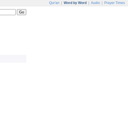
Qur'an
|
Word by Word
|
Audio
|
Prayer Times