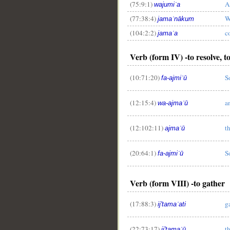
(75:9:1)
A
wajumiʿa
(77:38:4)
W
jamaʿnākum
(104:2:2)
c
jamaʿa
Verb (form IV) -to resolve, t
(10:71:20)
S
fa-ajmiʿū
(12:15:4)
a
wa-ajmaʿū
(12:102:11)
t
ajmaʿū
(20:64:1)
S
fa-ajmiʿū
Verb (form VIII) -to gather
(17:88:3)
g
ij'tamaʿati
(22:73:17)
t
ij'tamaʿū