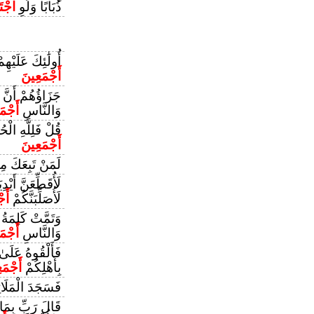
ذُبَابًا وَلَوِ
اجْتَ
أُولَٰئِكَ عَلَيْهِم
أَجْمَعِينَ
جَزَاؤُهُمْ أَنَّ عَ
وَالنَّاسِ
أَجْمَ
قُلْ فَلِلَّهِ الْحُ
أَجْمَعِينَ
لَمَنْ تَبِعَكَ مِن
لَأُقَطِّعَنَّ أَيْ
لَأُصَلِّبَنَّكُمْ
أَج
وَتَمَّتْ كَلِمَةُ ر
وَالنَّاسِ
أَجْمَ
فَأَلْقُوهُ عَلَىٰ
بِأَهْلِكُمْ
أَجْمَ
فَسَجَدَ الْمَلَائِ
قَالَ رَبِّ بِمَا أ