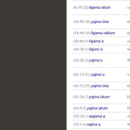
(6:35:22)
s
lajamaʿahum
(10:58:10)
t
yajmaʿūna
(18:99:10)
t
fajamaʿnāhum
(20:60:3)
a
fajamaʿa
(26:38:1)
S
fajumiʿa
(34:26:2)
W
yajmaʿu
(42:15:31)
w
yajmaʿu
(43:32:25)
t
yajmaʿūna
(45:26:7)
H
yajmaʿukum
(64:9:2)
H
yajmaʿukum
(70:18:1)
A
wajamaʿa
(75:3:4)
W
najmaʿa