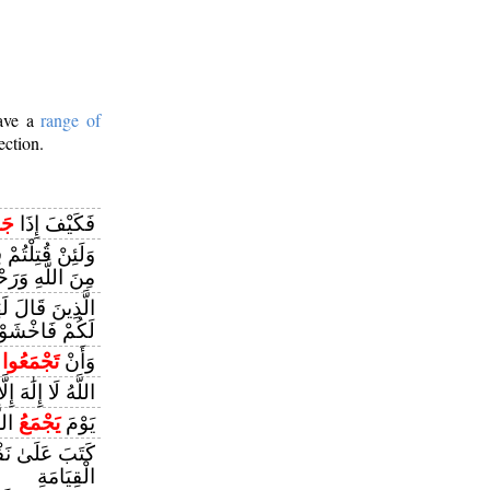
have a
range of
ection.
فَكَيْفَ إِذَا
جَم
وَلَئِنْ قُتِلْتُمْ
مِنَ اللَّهِ وَرَح
الَّذِينَ قَالَ ل
لَكُمْ فَاخْشَوْ
وَأَنْ
تَجْمَعُوا
ب
اللَّهُ لَا إِلَٰهَ إِل
يَوْمَ
يَجْمَعُ
اللّ
كَتَبَ عَلَىٰ نَف
الْقِيَامَةِ