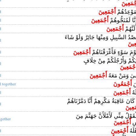
جْمَعِينَ
َمَوْعِدُهُمْ
أَجْمَعِينَ
l
نَّا لَمُنَجُّوهُمْ
أَجْمَعِينَ
l
لَنَّهُمْ
أَجْمَعِينَ
l
صْدُ السَّبِيلِ وَمِنْهَا جَائِرٌ وَلَوْ شَاءَ
l
عِينَ
قَوْمَ سَوْءٍ فَأَغْرَقْنَاهُمْ
أَجْمَعِينَ
l
دِيَكُمْ وَأَرْجُلَكُمْ مِنْ خِلَافٍ
l
َجْمَعِينَ
سَىٰ وَمَنْ مَعَهُ
أَجْمَعِينَ
l
سَ
أَجْمَعُونَ
ll together
لَهُ
أَجْمَعِينَ
l
انَ عَاقِبَةُ مَكْرِهِمْ أَنَّا دَمَّرْنَاهُمْ
l
َعِينَ
قَوْلُ مِنِّي لَأَمْلَأَنَّ جَهَنَّمَ مِنَ
ogether
اسِ
أَجْمَعِينَ
هْلَهُ
أَجْمَعِينَ
l