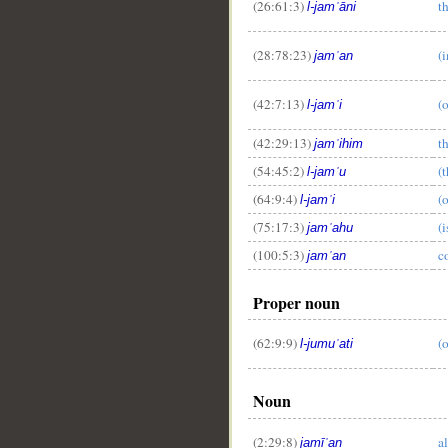
(26:61:3)
t
l-jamʿāni
(28:78:23)
(
jamʿan
(42:7:13)
(
l-jamʿi
(42:29:13)
t
jamʿihim
(54:45:2)
(
l-jamʿu
(64:9:4)
(
__
l-jamʿi
(75:17:3)
(i
jamʿahu
(100:5:3)
c
jamʿan
Proper noun
(62:9:9)
(
l-jumuʿati
Noun
(2:29:8)
al
jamīʿan