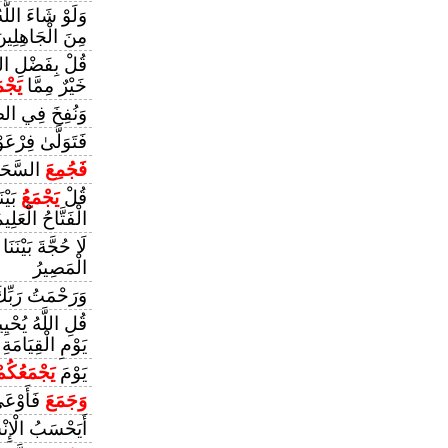
وَلَوْ شَاءَ اللَّ
مِنَ الْجَاهِلِين
قُلْ بِفَضْلِ اللَّ
خَيْرٌ مِمَّا
يَجْ
وَنُفِخَ فِي ال
فَتَوَلَّىٰ فِرْعَ
فَجُمِعَ
السَّحَرَ
قُلْ
يَجْمَعُ
بَيْنَ
الْفَتَّاحُ الْعَلِيم
لَا حُجَّةَ بَيْنَنَا
الْمَصِيرُ
وَرَحْمَتُ رَبِّك
قُلِ اللَّهُ يُحْيِ
يَوْمِ الْقِيَامَةِ
يَوْمَ
يَجْمَعُكُم
وَجَمَعَ
فَأَوْعَى
أَيَحْسَبُ الْإِنْ