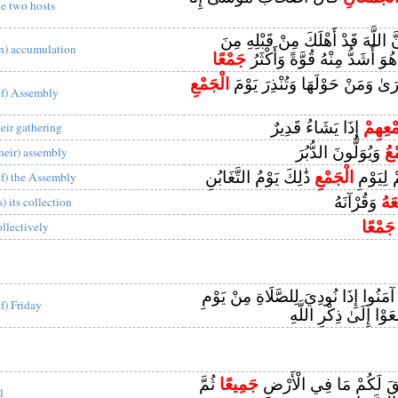
he two hosts
نَّ اللَّهَ قَدْ أَهْلَكَ مِنْ قَبْلِهِ مِنَ
in) accumulation
َ أَشَدُّ مِنْهُ قُوَّةً وَأَكْثَرُ
جَمْعًا
قُرَىٰ وَمَنْ حَوْلَهَا وَتُنْذِرَ يَوْمَ
الْجَمْعِ
of) Assembly
ْعِهِمْ
إِذَا يَشَاءُ قَدِيرٌ
heir gathering
ْعُ
وَيُوَلُّونَ الدُّبُرَ
their) assembly
ْ لِيَوْمِ
الْجَمْعِ
ذَٰلِكَ يَوْمُ التَّغَابُنِ
of) the Assembly
َهُ
وَقُرْآنَهُ
s) its collection
جَمْعًا
ollectively
نَ آمَنُوا إِذَا نُودِيَ لِلصَّلَاةِ مِنْ يَوْمِ
of) Friday
وْا إِلَىٰ ذِكْرِ اللَّهِ
َقَ لَكُمْ مَا فِي الْأَرْضِ
جَمِيعًا
ثُمَّ
l