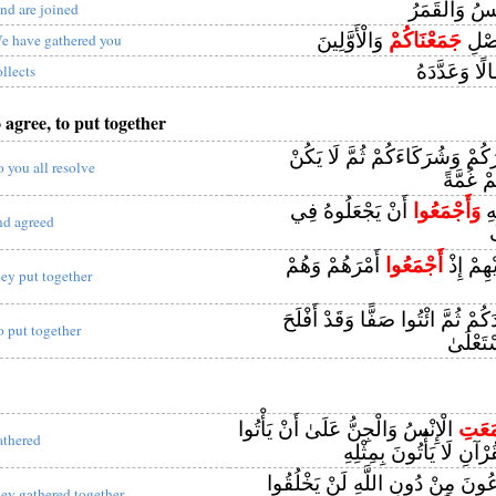
ُ وَالْقَمَرُ
nd are joined
فَصْلِ
جَمَعْنَاكُمْ
وَالْأَوَّلِينَ
e have gathered you
لًا وَعَدَّدَهُ
ollects
o agree, to put together
كُمْ وَشُرَكَاءَكُمْ ثُمَّ لَا يَكُنْ
o you all resolve
مْ غُمَّةً
ِهِ
وَأَجْمَعُوا
أَنْ يَجْعَلُوهُ فِي
nd agreed
ِ
هِمْ إِذْ
أَجْمَعُوا
أَمْرَهُمْ وَهُمْ
hey put together
كُمْ ثُمَّ ائْتُوا صَفًّا وَقَدْ أَفْلَحَ
o put together
تَعْلَىٰ
مَعَتِ
الْإِنْسُ وَالْجِنُّ عَلَىٰ أَنْ يَأْتُوا
athered
ُرْآنِ لَا يَأْتُونَ بِمِثْلِهِ
دْعُونَ مِنْ دُونِ اللَّهِ لَنْ يَخْلُقُوا
hey gathered together