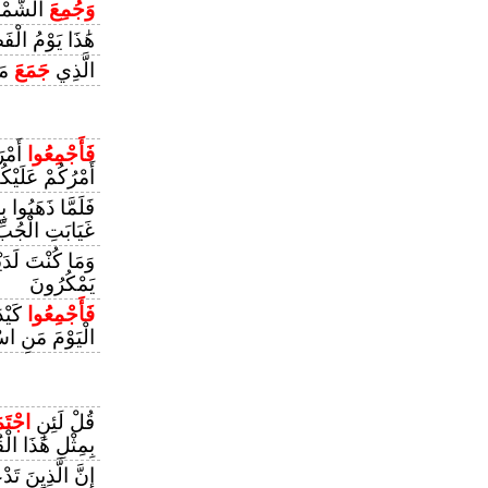
وَجُمِعَ
الشَّمْس
هَٰذَا يَوْمُ الْ
الَّذِي
جَمَعَ
مَا
فَأَجْمِعُوا
أَمْرَ
أَمْرُكُمْ عَلَيْكُ
فَلَمَّا ذَهَبُوا ب
غَيَابَتِ الْجُبّ
وَمَا كُنْتَ لَدَيْ
يَمْكُرُونَ
فَأَجْمِعُوا
كَيْدَ
الْيَوْمَ مَنِ اسْ
قُلْ لَئِنِ
اجْتَ
بِمِثْلِ هَٰذَا الْق
إِنَّ الَّذِينَ تَ