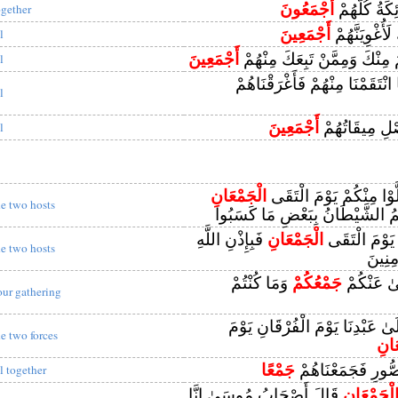
كَةُ كُلُّهُمْ
أَجْمَعُونَ
ogether
لَأُغْوِيَنَّهُمْ
أَجْمَعِينَ
l
َّمَ مِنْكَ وَمِمَّنْ تَبِعَكَ مِنْهُمْ
أَجْمَعِينَ
l
انْتَقَمْنَا مِنْهُمْ فَأَغْرَقْنَاهُمْ
l
صْلِ مِيقَاتُهُمْ
أَجْمَعِينَ
l
َلَّوْا مِنْكُمْ يَوْمَ الْتَقَى
الْجَمْعَانِ
he two hosts
َهُمُ الشَّيْطَانُ بِبَعْضِ مَا كَسَبُوا
 يَوْمَ الْتَقَى
الْجَمْعَانِ
فَبِإِذْنِ اللَّهِ
he two hosts
مِنِينَ
َىٰ عَنْكُمْ
جَمْعُكُمْ
وَمَا كُنْتُمْ
our gathering
لَىٰ عَبْدِنَا يَوْمَ الْفُرْقَانِ يَوْمَ
he two forces
َانِ
ُّورِ فَجَمَعْنَاهُمْ
جَمْعًا
ll together
لْجَمْعَانِ
قَالَ أَصْحَابُ مُوسَىٰ إِنَّا