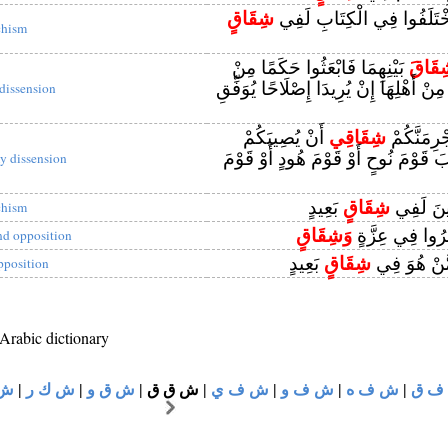
 اخْتَلَفُوا فِي الْكِتَابِ لَفِي
شِقَاقٍ
chism
قَاقَ
بَيْنِهِمَا فَابْعَثُوا حَكَمًا مِنْ
مِنْ أَهْلِهَا إِنْ يُرِيدَا إِصْلَاحًا يُوَفِّقِ
 dissension
جْرِمَنَّكُمْ
شِقَاقِي
أَنْ يُصِيبَكُمْ
 قَوْمَ نُوحٍ أَوْ قَوْمَ هُودٍ أَوْ قَوْمَ
y dissension
ِينَ لَفِي
شِقَاقٍ
بَعِيدٍ
chism
فَرُوا فِي عِزَّةٍ
وَشِقَاقٍ
nd opposition
َّنْ هُوَ فِي
شِقَاقٍ
بَعِيدٍ
pposition
 Arabic dictionary
ش 
|
ش ك ر
|
ش ق و
|
ش ق ق
|
ش ف ي
|
ش ف و
|
ش ف ه
|
ف ق