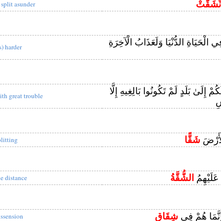
نْشَقَّتْ
s split asunder
 الْحَيَاةِ الدُّنْيَا وَلَعَذَابُ الْآخِرَةِ
s) harder
كُمْ إِلَىٰ بَلَدٍ لَمْ تَكُونُوا بَالِغِيهِ إِلَّا
ith great trouble
سِ
لْأَرْضَ
شَقًّا
plitting
 عَلَيْهِمُ
الشُّقَّةُ
he distance
َإِنَّمَا هُمْ فِي
شِقَاقٍ
issension