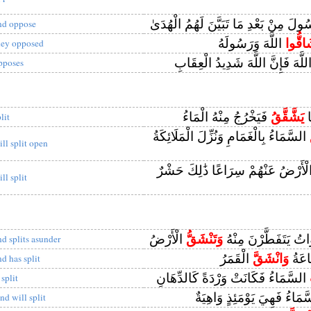
ولَ مِنْ بَعْدِ مَا تَبَيَّنَ لَهُمُ الْهُدَىٰ
nd oppose
اقُّوا
اللَّهَ وَرَسُولَهُ
hey opposed
لَّهَ فَإِنَّ اللَّهَ شَدِيدُ الْعِقَابِ
pposes
َا
يَشَّقَّقُ
فَيَخْرُجُ مِنْهُ الْمَاءُ
lit
السَّمَاءُ بِالْغَمَامِ وَنُزِّلَ الْمَلَائِكَةُ
ill split open
ْأَرْضُ عَنْهُمْ سِرَاعًا ذَٰلِكَ حَشْرٌ
ll split
اتُ يَتَفَطَّرْنَ مِنْهُ
وَتَنْشَقُّ
الْأَرْضُ
nd splits asunder
اعَةُ
وَانْشَقَّ
الْقَمَرُ
nd has split
السَّمَاءُ فَكَانَتْ وَرْدَةً كَالدِّهَانِ
 split
مَاءُ فَهِيَ يَوْمَئِذٍ وَاهِيَةٌ
nd will split