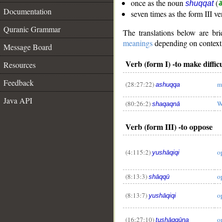
once as the noun
(
ة
shuqqat
Documentation
seven times as the form III v
Quranic Grammar
The translations below are b
meanings
depending on context. 
Message Board
Verb (form I) -to make difficu
Resources
Feedback
(28:27:22)
m
ashuqqa
Java API
(80:26:2)
W
shaqaqnā
Verb (form III) -to oppose
(4:115:2)
o
yushāqiqi
(8:13:3)
o
shāqqū
(8:13:7)
o
yushāqiqi
(16:27:10)
o
tushāqqūna