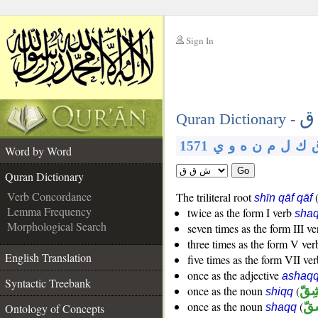
Sign In
__
ق
__
Quran Dictionary -
1571
ي
و
ه
ن
م
ل
ك
Word by Word
Go
Quran Dictionary
Verb Concordance
The triliteral root
shīn qāf qāf
Lemma Frequency
twice as the form I verb
sha
Morphological Search
seven times as the form III v
three times as the form V ve
English Translation
five times as the form VII ve
once as the adjective
ashaq
Syntactic Treebank
once as the noun
(
ِقّ
shiqq
once as the noun
(
قّ
Ontology of Concepts
shaqq