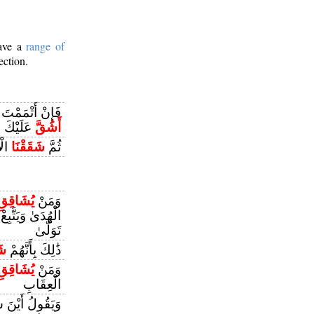
have a
range of
ection.
فَإِنْ أَتْمَمْتَ
أَشُقَّ
عَلَيْكَ
ثُمَّ
شَقَقْنَا
الْ
وَمَنْ
يُشَاقِقِ
الْهُدَىٰ وَيَتَّبِع
تَوَلَّىٰ
ذَٰلِكَ بِأَنَّهُمْ
شَ
وَمَنْ
يُشَاقِقِ
الْعِقَابِ
وَيَقُولُ أَيْنَ ش