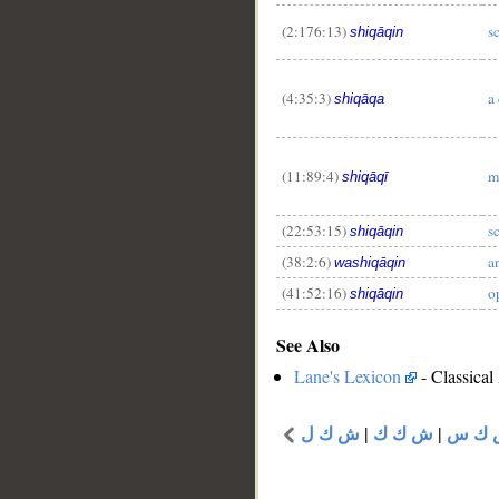
(2:176:13)
s
shiqāqin
(4:35:3)
a
shiqāqa
(11:89:4)
m
shiqāqī
(22:53:15)
s
shiqāqin
(38:2:6)
a
washiqāqin
(41:52:16)
o
shiqāqin
See Also
Lane's Lexicon
- Classical
ش ك ل
|
ش ك ك
|
ك س