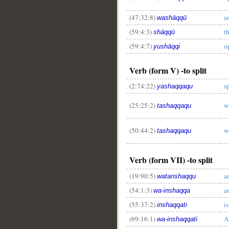
(47:32:8)
a
washāqqū
(59:4:3)
t
shāqqū
(59:4:7)
o
yushāqqi
Verb (form V) -to split
(2:74:22)
sp
yashaqqaqu
(25:25:2)
w
tashaqqaqu
(50:44:2)
wi
tashaqqaqu
__
Verb (form VII) -to split
(19:90:5)
a
watanshaqqu
(54:1:3)
a
wa-inshaqqa
(55:37:2)
is
inshaqqati
(69:16:1)
A
wa-inshaqqati