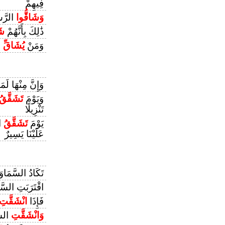
فِيهِمْ
وَشَاقُّوا
الرَّسُ
ذَٰلِكَ بِأَنَّهُمْ
شَ
وَمَنْ
يُشَاقِّ
ال
وَإِنَّ مِنْهَا لَم
وَيَوْمَ
تَشَقَّقُ
تَنْزِيلًا
يَوْمَ
تَشَقَّقُ
ال
عَلَيْنَا يَسِيرٌ
تَكَادُ السَّمَاوَ
اقْتَرَبَتِ السَّ
فَإِذَا
انْشَقَّتِ
وَانْشَقَّتِ
السَّ