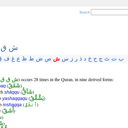
Search
ش ق 
ب
ت
ث
ج
ح
خ
د
ذ
ر
ز
س
ش
ص
ض
ط
ظ
ع
غ
ف
ق
(
ش ق ق
) occurs 28 times in the Quran, in nine derived forms:
(
شَقَقْ
)
qaq
erb
(
شَآقُّ
)
shāqqu
rb
(
يَشَّقَّقُ
)
yashaqqaqu
rb
(
ٱنشَقَّ
)
inshaqqa
(
أَشَقّ
)
q
ش
)
شَ
)