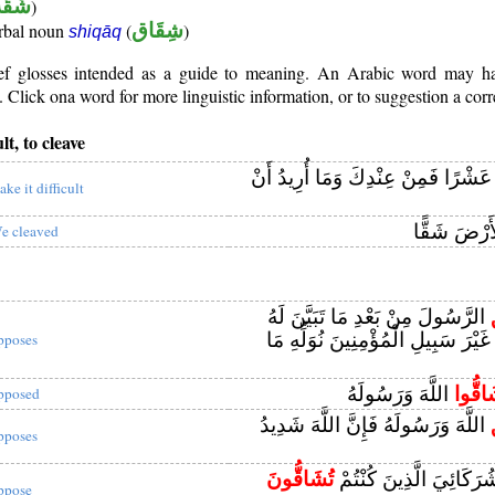
شُّقَّ
)
erbal noun
(
شِقَاق
)
shiqāq
rief glosses intended as a guide to meaning. An Arabic word may 
Click ona word for more linguistic information, or to suggestion a corr
lt, to cleave
 عَشْرًا فَمِنْ عِنْدِكَ وَمَا أُرِيدُ أَنْ
ake it difficult
أَرْضَ شَقًّا
e cleaved
الرَّسُولَ مِنْ بَعْدِ مَا تَبَيَّنَ لَهُ
ْ غَيْرَ سَبِيلِ الْمُؤْمِنِينَ نُوَلِّهِ مَا
pposes
اقُّوا
اللَّهَ وَرَسُولَهُ
pposed
اللَّهَ وَرَسُولَهُ فَإِنَّ اللَّهَ شَدِيدُ
pposes
ُرَكَائِيَ الَّذِينَ كُنْتُمْ
تُشَاقُّونَ
ppose