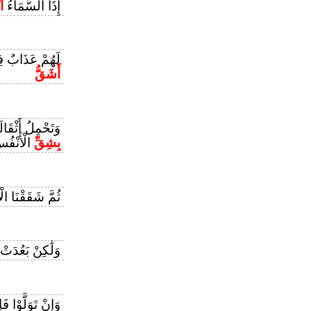
إِذَا السَّمَاءُ
ا
لَهُمْ عَذَابٌ فِي
أَشَقُّ
وَتَحْمِلُ أَثْقَالَ
بِشِقِّ
الْأَنْفُ
ثُمَّ شَقَقْنَا ا
وَلَٰكِنْ بَعُدَتْ
وَإِنْ تَوَلَّوْا ف