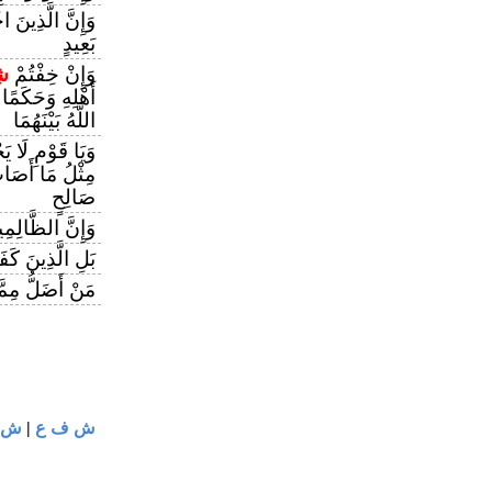
وَإِنَّ الَّذِينَ
بَعِيدٍ
وَإِنْ خِفْتُمْ
شِ
أَهْلِهِ وَحَكَمًا 
اللَّهُ بَيْنَهُمَا
وَيَا قَوْمِ لَا يَ
مِثْلُ مَا أَصَابَ
صَالِحٍ
وَإِنَّ الظَّالِم
بَلِ الَّذِينَ كَ
مَنْ أَضَلُّ مِم
ش 
|
ش ف ع