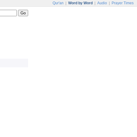
Qur'an
|
Word by Word
|
Audio
|
Prayer Times