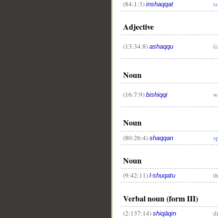
(84:1:3)
i
inshaqqat
Adjective
(13:34:8)
(i
ashaqqu
Noun
(16:7:9)
w
bishiqqi
Noun
(80:26:4)
s
shaqqan
Noun
(9:42:11)
t
l-shuqatu
Verbal noun (form III)
(2:137:14)
d
shiqāqin