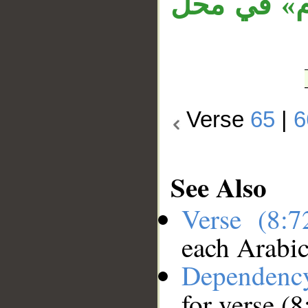
«م» في محل
Verse
65
|
6
See Also
Verse (8:
each Arabi
Dependenc
for verse (8