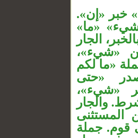
ض» خبر «إن
 شيء» «ما
__
لخبر، الجار
«من «شيء
لة «ما لكم
صدر «حتى
خبر «شيء
رط. والجار
«المستثنى
ى قوم. جملة