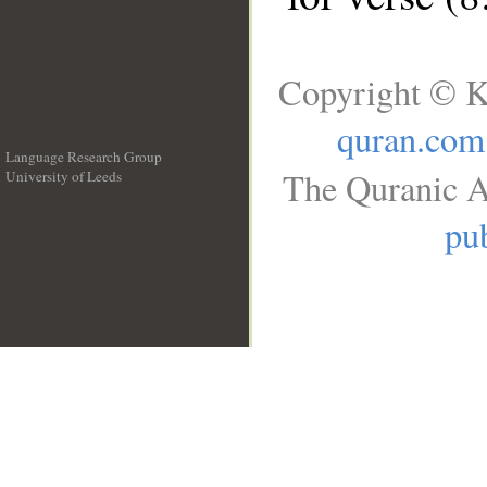
Copyright © K
quran.com
Language Research Group
The Quranic A
University of Leeds
__
pub