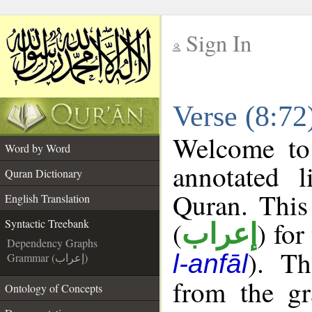
Sign In
__
Verse (8:72
__
Welcome t
Word by Word
annotated l
Quran Dictionary
Quran. This
English Translation
(
) for
Syntactic Treebank
إعراب
Dependency Graphs
). Th
l-anfāl
Grammar (إعراب)
from the gr
Ontology of Concepts