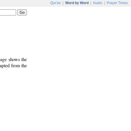
Qur'an
|
Word by Word
|
Audio
|
Prayer Times
 page shows the
dapted from the