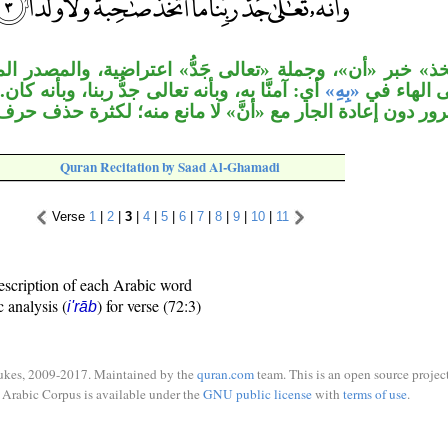
تخذ» خبر «أن»، وجملة «تعالى جَدُّ» اعتراضية، والمصدر ا
الهاء في
«بِهِ»
أي: آمنَّا به، وبأنه تعالى جدُّ ربنا، وبأنه 
جرور دون إعادة الجار مع «أنَّ» لا مانع منه؛ لكثرة حذف حرف
Quran Recitation by Saad Al-Ghamadi
Verse
1
|
2
|
3
|
4
|
5
|
6
|
7
|
8
|
9
|
10
|
11
escription of each Arabic word
c analysis (
) for verse (72:3)
i'rāb
ukes, 2009-2017. Maintained by the
quran.com
team. This is an open source project
Arabic Corpus is available under the
GNU public license
with
terms of use
.