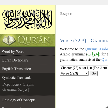
Sign In
__
__
Verse (72:3) - Gramma
Welcome to the
Quranic Arabi
Word by Word
Arabic grammar (
إعراب
) for 
grammatical analysis at the
Qur
Quran Dictionary
English Translation
Go
Syntactic Treebank
Dependency Graphs
Grammar (إعراب)
Ontology of Concepts