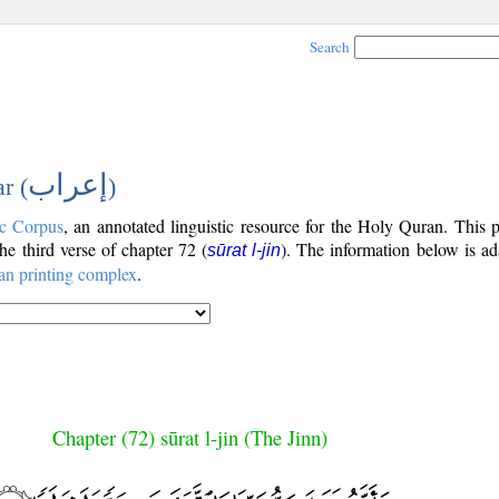
Search
إعراب
r (
)
c Corpus
, an annotated linguistic resource for the Holy Quran. This
the third verse of chapter 72 (
). The information below is a
sūrat l-jin
an printing complex
.
Chapter (72) sūrat l-jin (The Jinn)