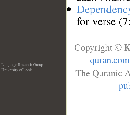
Dependenc
for verse (7
Copyright © K
quran.com
Language Research Group
The Quranic A
University of Leeds
__
pub