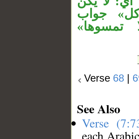
أي: لا يكن
أكل» جواب
ا تمسوها
Verse
68
|
6
See Also
Verse (7:
each Arabi