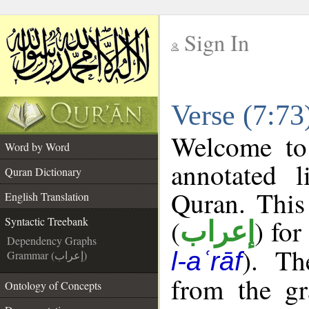
Sign In
__
Verse (7:73
__
Welcome t
Word by Word
annotated l
Quran Dictionary
Quran. This
English Translation
(
) for
Syntactic Treebank
إعراب
Dependency Graphs
). Th
l-aʿrāf
Grammar (إعراب)
from the gr
Ontology of Concepts