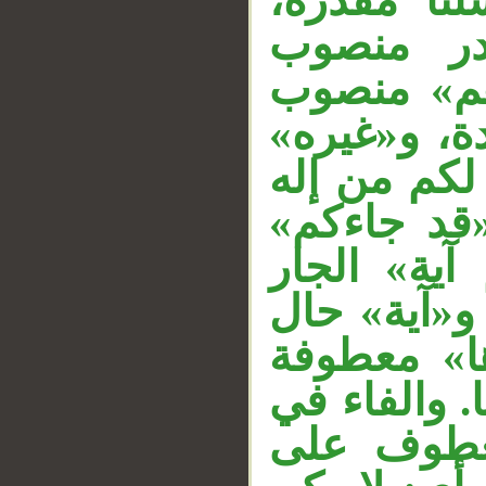
سلنا مقدرة
«ر منصوب
هم» منصوب
ئدة، و«غيره
__
لكم من إله
 «قد جاءكم
آية» الجار
و«آية» حال
ها» معطوفة
. والفاء في
«عطوف على