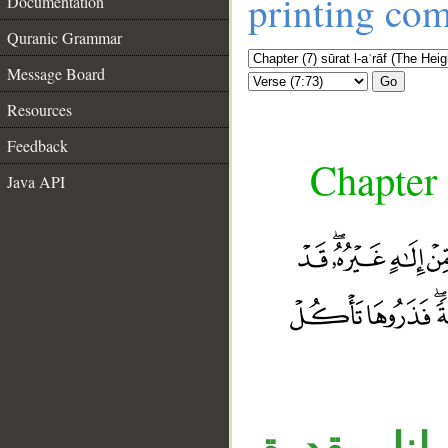
printing co
Documentation
Quranic Grammar
Message Board
Go
Resources
Feedback
Chapter 
Java API