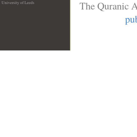
The Quranic A
University of Leeds
__
pub