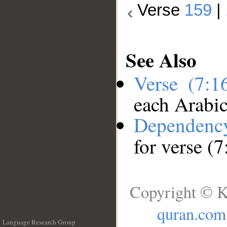
Verse
159
|
See Also
Verse (7:
each Arabi
Dependenc
for verse (
Copyright © K
quran.com
Language Research Group