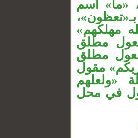
ة، «ما» اسم
__
 بـ«تعظون
لله مهلكهم
فعول مطلق
فعول مطلق
ربكم» مقول
 «ولعلهم
ول في محل