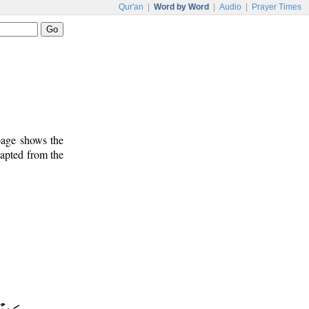
Qur'an
|
Word by Word
|
Audio
|
Prayer Times
 page shows the
dapted from the