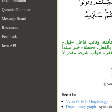
Documentation
Quranic Grammar
Message Board
__
Resources
Feedback
«نفة، ونائب فاعل «قيل
Java API
لفعل. «حطة» خبر مبتدأ
نغفر» جواب شرط مقدر لا
Ve
See Also
Verse (7:161) Morphology
- 
Dependency graph
- syntacti