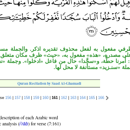
رفي مفعول به لفعل محذوف تقديره اذكر. والجملة مستأ
لى مصدره، «هذه» مفعول به، «حيث» ظرف مكان متعلق با
أمرنا حطَّة، و«سجَّدا» حال من فاعل «ادخلوا». وجملة «
ملة «سنـزيد» مستأنفة لا محل لها
Quran Recitation by Saad Al-Ghamadi
rse
156
|
157
|
158
|
159
|
160
|
161
|
162
|
163
|
164
|
165
|
166
description of each Arabic word
c analysis (
) for verse (7:161)
i'rāb