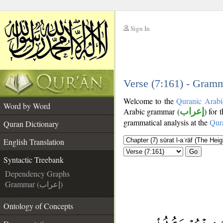
Sign In
__
__
Verse (7:161) - Gramm
Welcome to the
Quranic Arabi
Word by Word
Arabic grammar (
إعراب
) for 
grammatical analysis at the
Qur
Quran Dictionary
English Translation
Go
Syntactic Treebank
Dependency Graphs
Grammar (إعراب)
Ontology of Concepts