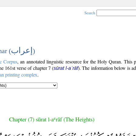
Search
إعراب
ar (
)
c Corpus
, an annotated linguistic resource for the Holy Quran. This
the 161st verse of chapter 7 (
). The information below is a
sūrat l-aʿrāf
an printing complex
.
Chapter (7) sūrat l-aʿrāf (The Heights)