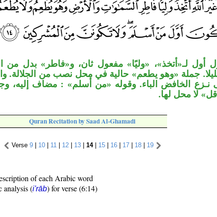
أول لـ«أتخذ»، «وليًا» مفعول ثان، و«فاطر» بدل من الج
ليلا. جملة «وهو يطعم» حالية في محل نصب من الجلالة. و
ـزع الخافض الباء. وقوله «من أسلم» : مضاف إليه، وج
قل» لا محل لها
Quran Recitation by Saad Al-Ghamadi
Verse
9
|
10
|
11
|
12
|
13
|
14
|
15
|
16
|
17
|
18
|
19
escription of each Arabic word
c analysis (
) for verse (6:14)
i'rāb