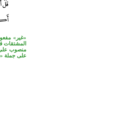
غير» مفعول 
المشتقات ق»
منصوب على ن
على جملة «.