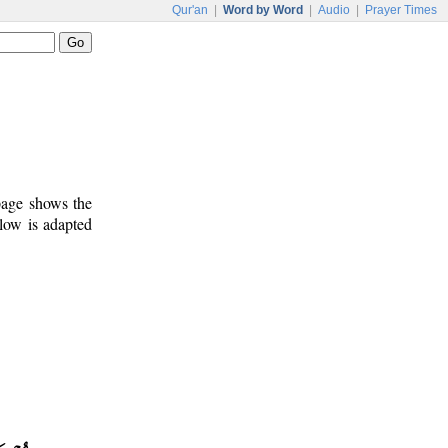
Qur'an
|
Word by Word
|
Audio
|
Prayer Times
 page shows the
low is adapted