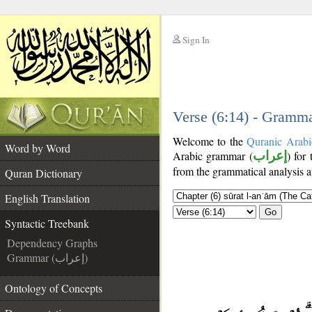
Sign In
__
__
Verse (6:14) - Gramma
Welcome to the
Quranic Arabi
Word by Word
Arabic grammar (
إعراب
) for
from the grammatical analysis a
Quran Dictionary
English Translation
Go
Syntactic Treebank
Dependency Graphs
Grammar (إعراب)
Ontology of Concepts