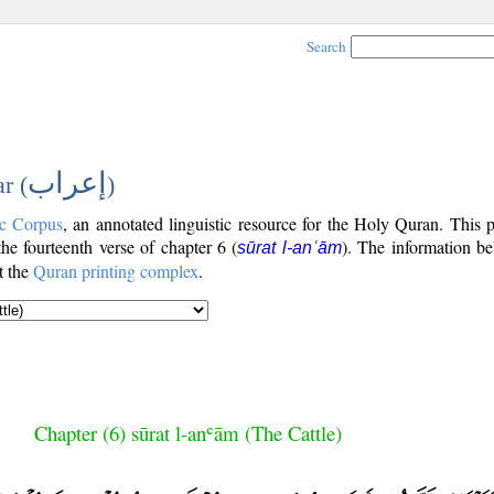
Search
إعراب
r (
)
c Corpus
, an annotated linguistic resource for the Holy Quran. This
 the fourteenth verse of chapter 6 (
). The information be
sūrat l-anʿām
t the
Quran printing complex
.
Chapter (6) sūrat l-anʿām (The Cattle)