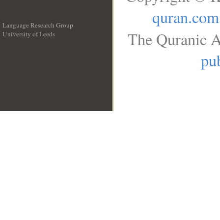
quran.com
Language Research Group
The Quranic A
University of Leeds
__
pub