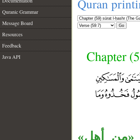
Quran print
Documentation
Quranic Grammar
Message Board
Go
Resources
Feedback
Chapter (5
Java API
« «من أهل