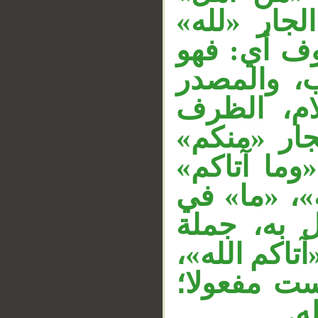
 الجار «لله
__
وف أي: فهو
 والمصدر
ام، الظرف
«جار «منكم
«وما آتاكم
»، «ما» في
 به، جملة
«آتاكم الله
«ت مفعولا؛
له