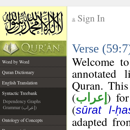
Sign In
__
Verse (59:7
__
Welcome t
Word by Word
annotated l
Quran Dictionary
Quran. This
English Translation
(
) fo
Syntactic Treebank
إعراب
Dependency Graphs
(
sūrat l-ḥa
Grammar (إعراب)
adapted fro
Ontology of Concepts