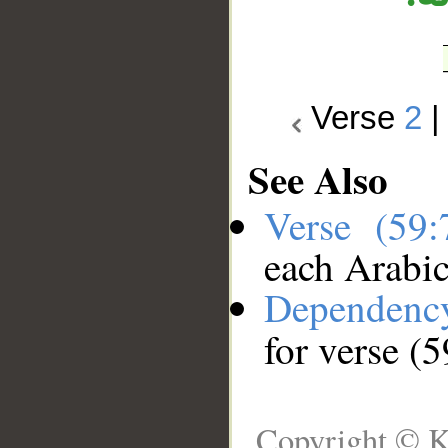
Verse
2
See Also
Verse (59
each Arabi
Dependenc
for verse (5
Copyright © K