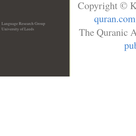
Copyright © K
quran.com
Language Research Group
The Quranic A
University of Leeds
__
pub