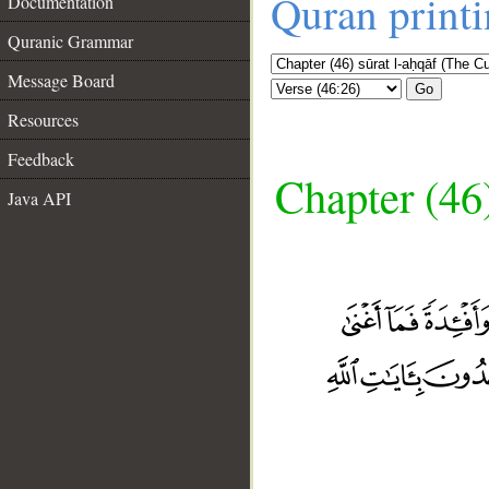
Quran print
Documentation
Quranic Grammar
Message Board
Go
Resources
Feedback
Chapter (46
Java API