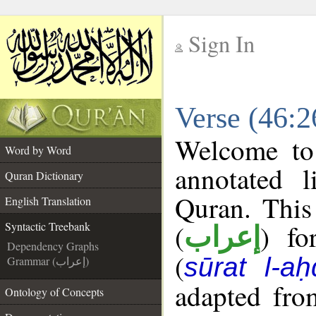
Sign In
__
Verse (46:2
__
Welcome t
Word by Word
annotated l
Quran Dictionary
Quran. This
English Translation
(
) fo
Syntactic Treebank
إعراب
Dependency Graphs
(
sūrat l-aḥ
Grammar (إعراب)
adapted fro
Ontology of Concepts