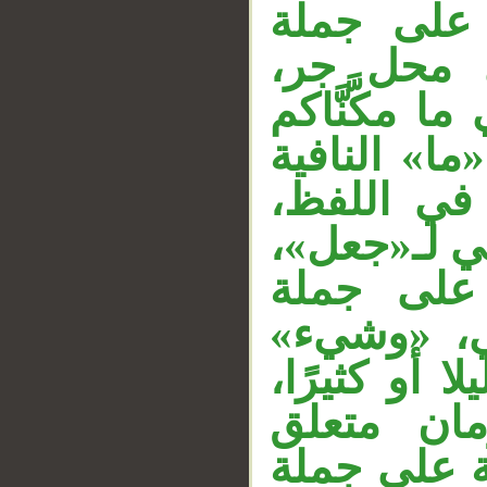
على جملة
، «حل جر
__
« مكَّنَّاكم
ا» النافية
ن في اللفظ
ثاني لـ«جعل
على جملة
«في، «وشيء
ا أو كثيرًا
مان متعلق
ة على جملة