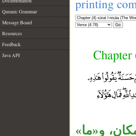
printing co
Documentation
Quranic Grammar
Message Board
Go
Resources
Feedback
Chapter 
Java API
«ان، و«ما