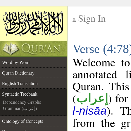
Sign In
__
Verse (4:78
__
Welcome t
Word by Word
annotated l
Quran Dictionary
Quran. This
English Translation
(
) for
Syntactic Treebank
إعراب
Dependency Graphs
). T
l-nisāa
Grammar (إعراب)
from the gr
Ontology of Concepts