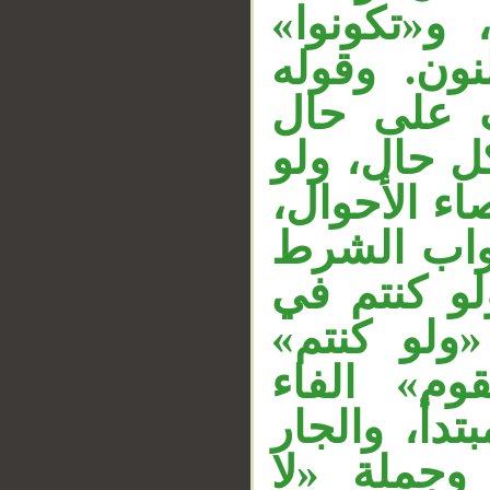
ة، و«تكونوا
ون. وقوله
__
« على حال
ل حال، ولو
صاء الأحوال
«اب الشرط
لو كنتم في
«ولو كنتم
وم» الفاء
دأ، والجار
 وجملة «لا