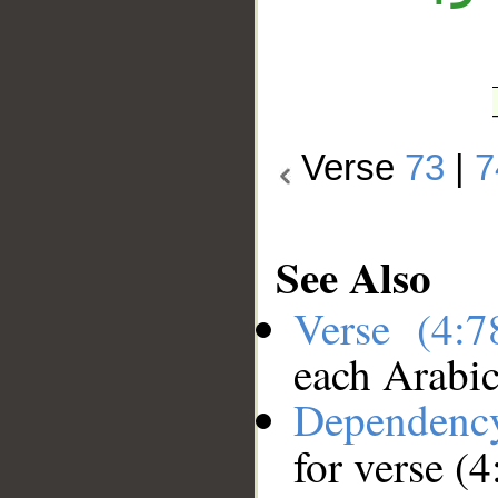
Verse
73
|
7
See Also
Verse (4:
each Arabi
Dependenc
for verse (4