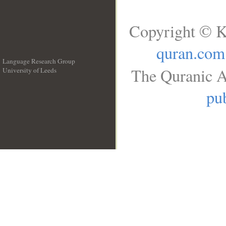
Copyright © K
quran.com
Language Research Group
The Quranic A
University of Leeds
__
pub