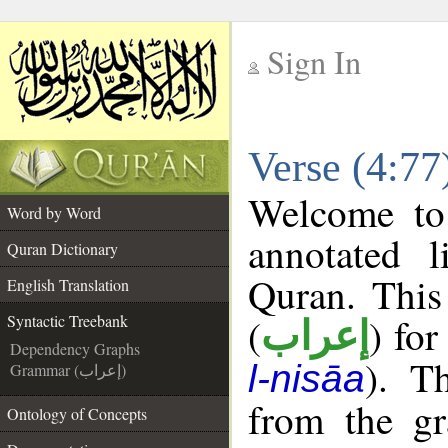
Sign In
__
Verse (4:77
__
Welcome t
Word by Word
annotated l
Quran Dictionary
Quran. This
English Translation
(
) for
Syntactic Treebank
إعراب
Dependency Graphs
). T
l-nisāa
Grammar (إعراب)
from the gr
Ontology of Concepts