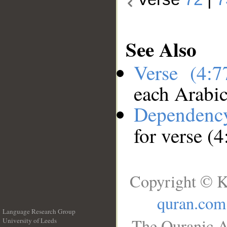
See Also
Verse (4:
each Arabi
Dependenc
for verse (4
Copyright © K
quran.com
Language Research Group
The Quranic A
University of Leeds
__