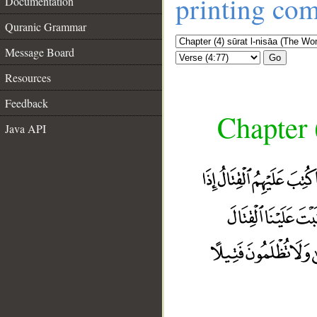
printing co
Documentation
Quranic Grammar
Message Board
Go
Resources
Feedback
Chapter 
Java API