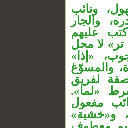
«، ونائب
ه، والجار
كتب عليهم
تر» لا محل
جوب، «إذا
، والمسوّغ
__
«صفة لفريق
لشرط «لما
ائب مفعول
، و«خشية
 اسم معطوف