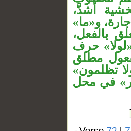
خشية أشدَّ
 جارة، و«ما
لق بالفعل
«لولا» حرف
فعول مطلق
ولا تظلمون
ر» في محل
Verse
72
|
7