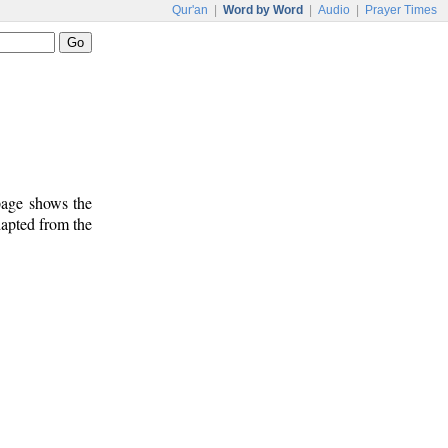
Qur'an
|
Word by Word
|
Audio
|
Prayer Times
 page shows the
dapted from the