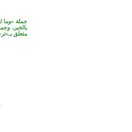
جملة «وما ل
بالخبر، وج»
متعلق بـ«».
.