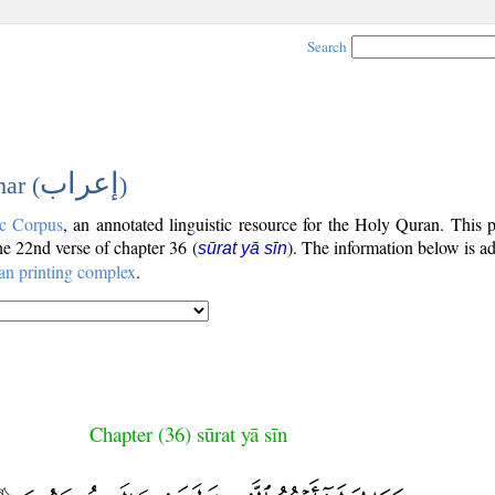
Search
إعراب
ar (
)
c Corpus
, an annotated linguistic resource for the Holy Quran. This
the 22nd verse of chapter 36 (
). The information below is a
sūrat yā sīn
an printing complex
.
Chapter (36) sūrat yā sīn