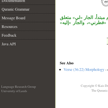
Documentation
__
Quranic Grammar
، «تدأ، الجار «لي» متعلق
Message Board
 «فطرني»، والجار «إليه
Resources
Feedback
Java API
See Also
Verse (36:22) Morphology
- 
Copyright © Kais D
Language Research Group
The Quranic 
University of Leeds
__