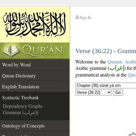
Sign In
__
__
Verse (36:22) - Gramm
Welcome to the
Quranic Arabi
Word by Word
Arabic grammar (
إعراب
) for 
grammatical analysis at the
Qur
Quran Dictionary
English Translation
Go
Syntactic Treebank
Dependency Graphs
Grammar (إعراب)
Ontology of Concepts