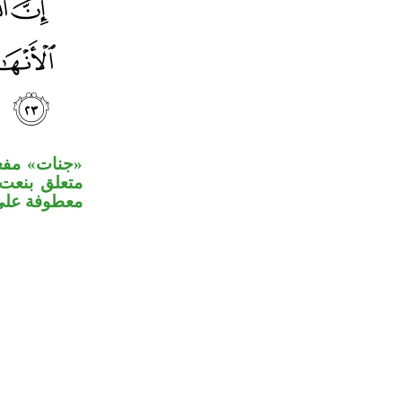
جنات» مفعو»
متعلق بنع»
معطوفة عل».