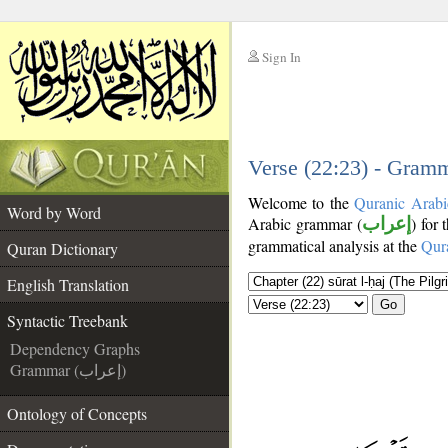
Sign In
__
__
Verse (22:23) - Gramm
Welcome to the
Quranic Arabi
Word by Word
Arabic grammar (
إعراب
) for 
grammatical analysis at the
Qur
Quran Dictionary
English Translation
Go
Syntactic Treebank
Dependency Graphs
Grammar (إعراب)
Ontology of Concepts