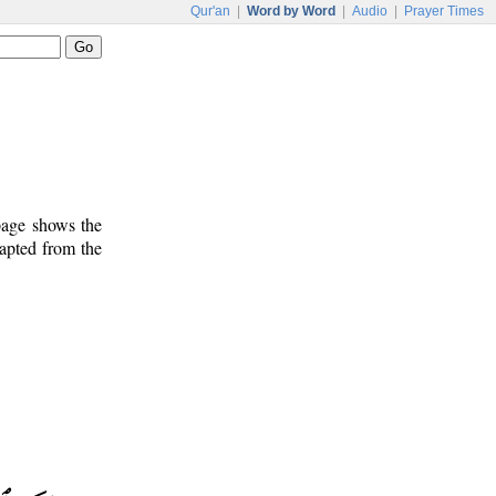
Qur'an
|
Word by Word
|
Audio
|
Prayer Times
 page shows the
dapted from the