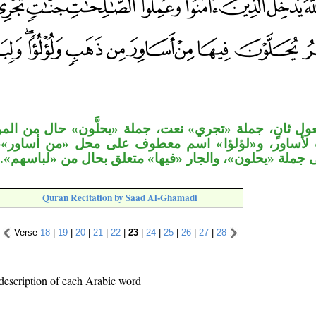
ل ثانٍ، جملة «تجري» نعت، جملة «يحلَّون» حال من الم
ت لأساور، و«لؤلؤا» اسم معطوف على محل «من أساور»
ى جملة «يحلون»، والجار «فيها» متعلق بحال من «لباسهم
Quran Recitation by Saad Al-Ghamadi
Verse
18
|
19
|
20
|
21
|
22
|
23
|
24
|
25
|
26
|
27
|
28
description of each Arabic word