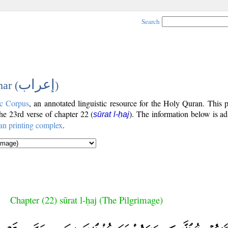
Search
إعراب
ar (
)
c Corpus
, an annotated linguistic resource for the Holy Quran. This
the 23rd verse of chapter 22 (
). The information below is a
sūrat l-ḥaj
an printing complex
.
Chapter (22) sūrat l-ḥaj (The Pilgrimage)