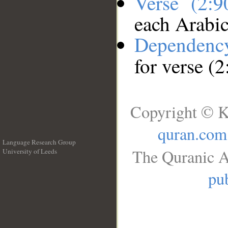
Verse (2:
each Arabi
Dependenc
for verse (2
Copyright © K
quran.com
Language Research Group
The Quranic A
University of Leeds
__
pub