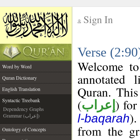
Sign In
__
Verse (2:90
__
Welcome t
Word by Word
annotated l
Quran Dictionary
Quran. This
English Translation
(
) for
Syntactic Treebank
إعراب
Dependency Graphs
).
l-baqarah
Grammar (إعراب)
from the gr
Ontology of Concepts