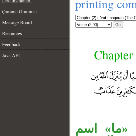
printing co
Documentation
Quranic Grammar
Message Board
Go
Resources
Feedback
Chapter 
Java API
«ما» اسم