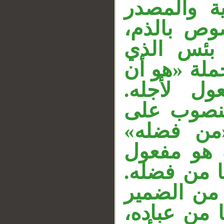
ة والمصدر
صوص بالذم
 بئس الذي
ملة «هو أن
عول لأجله
__
منصوب على
 «من فضله
هو مفعول
«نا من فضله
 من الضمير
نا من عباده