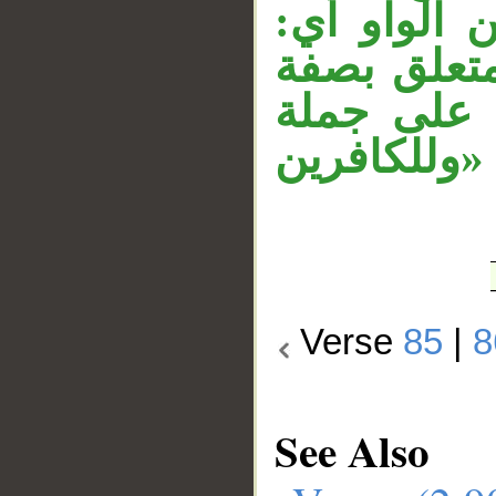
ن الواو أي
تعلق بصفة
 على جملة
«للكافرين
Verse
85
|
8
See Also