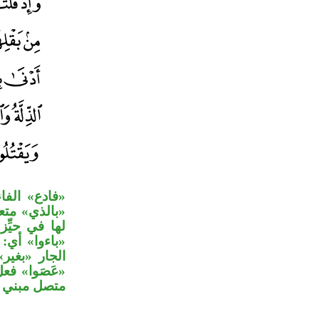
فادع» الفاء
بالذي» متعل
لها في حيِّ
باءوا» أي:.
الجار «بغي.
عَصَوا» فعل
متصل مبني .