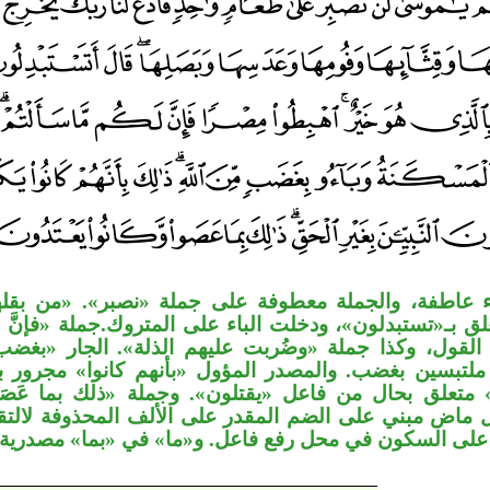
 عاطفة، والجملة معطوفة على جملة «نصبر». «من بقلها»
ق بـ«تستبدلون»، ودخلت الباء على المتروك.جملة «فإنَّ لك
ز القول، وكذا جملة «وضُربت عليهم الذلة». الجار «بغ
 ملتبسين بغضب. والمصدر المؤول «بأنهم كانوا» مجرور بالب
ر» متعلق بحال من فاعل «يقتلون». وجملة «ذلك بما عَصَ
 ماض مبني على الضم المقدر على الألف المحذوفة لالتقاء
على السكون في محل رفع فاعل. و«ما» في «بما» مصدرية