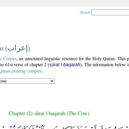
Search
إعراب
r (
)
c Corpus
, an annotated linguistic resource for the Holy Quran. This
the 61st verse of chapter 2 (
). The information below 
sūrat l-baqarah
Quran printing complex
.
Chapter (2) sūrat l-baqarah (The Cow)