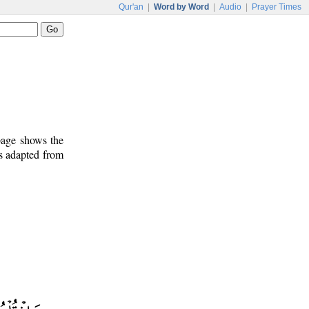
Qur'an
|
Word by Word
|
Audio
|
Prayer Times
 page shows the
is adapted from