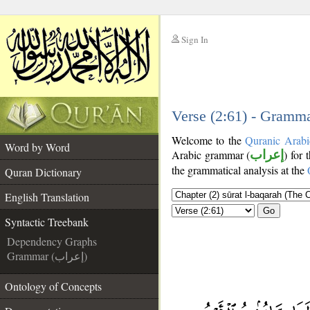
Sign In
__
__
Verse (2:61) - Gramma
Welcome to the
Quranic Arabi
Word by Word
Arabic grammar (
إعراب
) for 
the grammatical analysis at the
Quran Dictionary
English Translation
Go
Syntactic Treebank
Dependency Graphs
Grammar (إعراب)
Ontology of Concepts