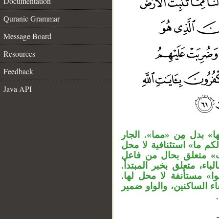
Documentation
Quranic Grammar
Message Board
Resources
Feedback
__
Java API
« بدل مِن «مما». الجار
«م ما» استئنافية لا محل
ضب» متعلق بحال من فاعل
«اء، متعلق بخبر المبتدأ
وا» مستأنفة لا محل لها
« الساكنين، والواو ضمير