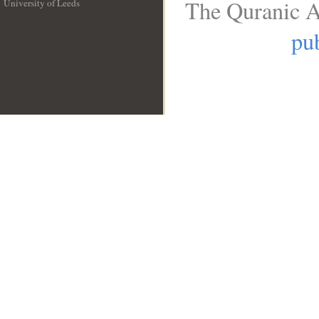
The Quranic A
University of Leeds
__
pub