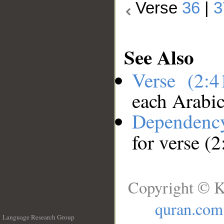
Verse
36
|
3
See Also
Verse (2:
each Arabi
Dependenc
for verse (2
Copyright © K
quran.com
Language Research Group