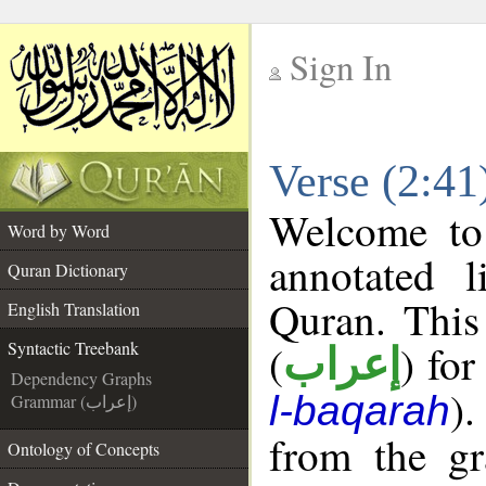
Sign In
__
Verse (2:41
__
Welcome t
Word by Word
annotated l
Quran Dictionary
Quran. This
English Translation
(
) for
Syntactic Treebank
إعراب
Dependency Graphs
).
l-baqarah
Grammar (إعراب)
from the gr
Ontology of Concepts