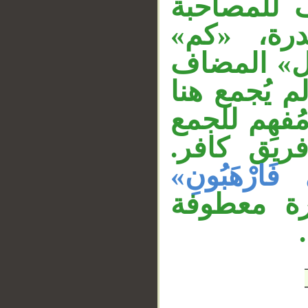
 للمصاحبة
__
درة، «كم
ول» المضاف
م يُجمع هنا
«فهِم للجمع
فريق كافر
«يَ فَارْهَبُونِ
درة معطوفة