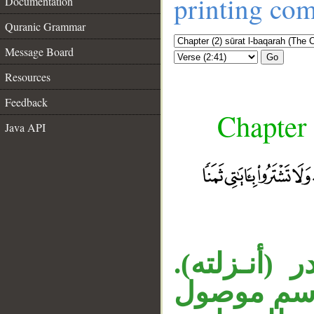
printing co
Documentation
Quranic Grammar
Message Board
Go
Resources
Feedback
Chapter 
Java API
« (أنـزلته
«اسم موصول