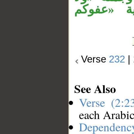
ة «عفوكم
Verse
232
|
See Also
Verse (2:
each Arabi
Dependenc