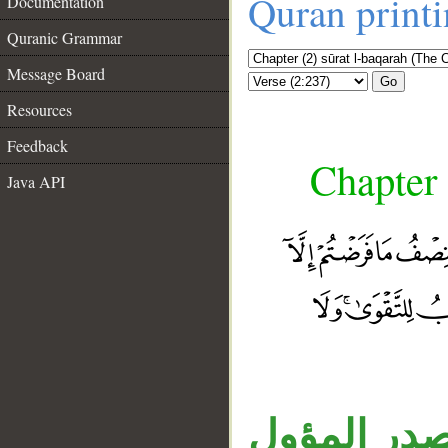
Quran print
Documentation
Quranic Grammar
Message Board
Go
Resources
Feedback
Chapter 
Java API
صدر المؤول