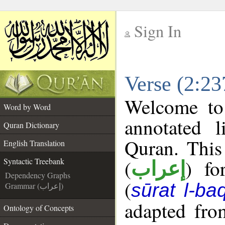
Sign In
__
Verse (2:23
__
Welcome t
Word by Word
annotated l
Quran Dictionary
Quran. This
English Translation
(
) fo
Syntactic Treebank
إعراب
Dependency Graphs
(
sūrat l-ba
Grammar (إعراب)
adapted fro
Ontology of Concepts