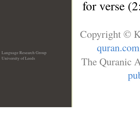
for verse (
Copyright © K
quran.com
Language Research Group
The Quranic A
University of Leeds
__
pub