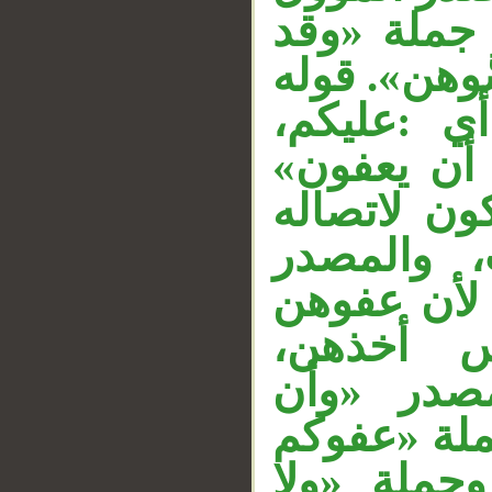
 جملة «وقد
ُوهن». قوله
«ي :عليكم
__
ا أن يعفون
ون لاتصاله
 والمصدر
 لأن عفوهن
س أخذهن
مصدر «وأن
ملة «عفوكم
جملة «ولا