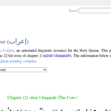
Search
إعراب
ar (
)
c Corpus
, an annotated linguistic resource for the Holy Quran. This
the 223rd verse of chapter 2 (
). The information below 
sūrat l-baqarah
Quran printing complex
.
Chapter (2) sūrat l-baqarah (The Cow)