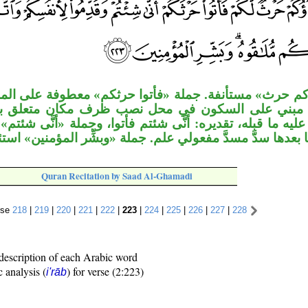
م حرث» مستأنفة. جملة «فأتوا حرثكم» معطوفة على المست
مبني على السكون في محل نصب ظرف مكان متعلق بـ
ليه ما قبله، تقديره: أنَّى شئتم فأتوا، وجملة «أنَّى شئتم
 بعدها سدَّ مسدَّ مفعولي علم. جملة «وبشِّر المؤمنين» استئ
Quran Recitation by Saad Al-Ghamadi
rse
218
|
219
|
220
|
221
|
222
|
223
|
224
|
225
|
226
|
227
|
228
description of each Arabic word
c analysis (
) for verse (2:223)
i'rāb