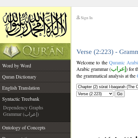
Sign In
__
__
Verse (2:223) - Gramm
Welcome to the
Quranic Arabi
Word by Word
Arabic grammar (
إعراب
) for 
the grammatical analysis at the
Quran Dictionary
English Translation
Go
Syntactic Treebank
Dependency Graphs
Grammar (إعراب)
Ontology of Concepts