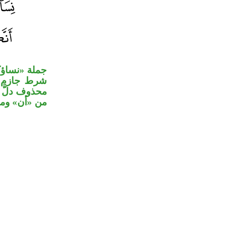
جملة «نساؤك
شرط جازم 
محذوف دلَّ ع
من «أن» وما.