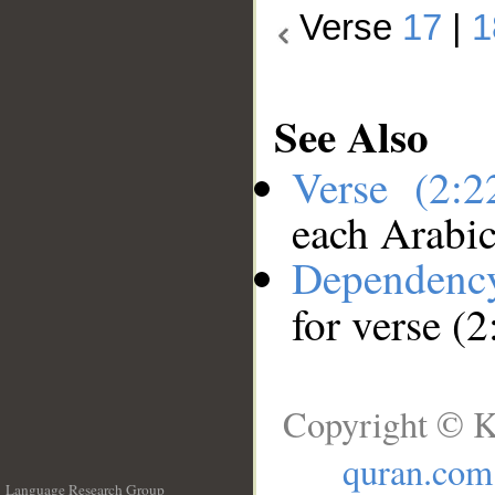
Verse
17
|
1
See Also
Verse (2:
each Arabi
Dependenc
for verse (2
Copyright © K
quran.com
Language Research Group