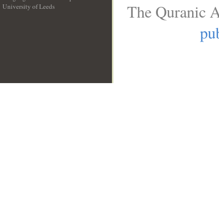
The Quranic A
University of Leeds
__
pub