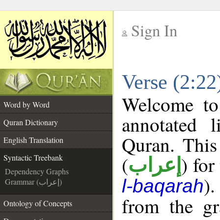
Sign In
__
Verse (2:22
__
Welcome t
Word by Word
annotated l
Quran Dictionary
Quran. This
English Translation
(
) for
Syntactic Treebank
إعراب
Dependency Graphs
).
l-baqarah
Grammar (إعراب)
from the gr
Ontology of Concepts