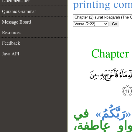
printing co
Documentation
Quranic Grammar
Message Board
Go
Resources
Feedback
Chapter 
Java API
«رَبَّكُمُ»
في
واو عاطفة