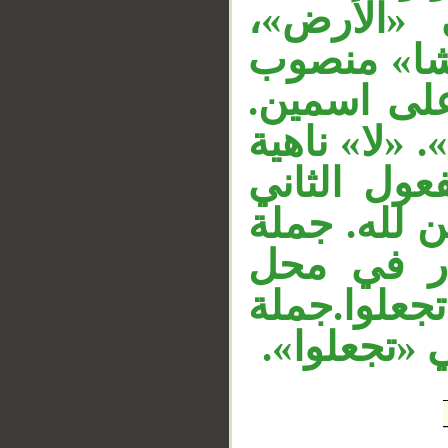
« «الأرض
__
شا» منصوب
 على اسمين
 «لا» ناهية
عول الثاني
ين لله. جملة
« في محل
جعلوا.جملة
«ي «تجعلوا