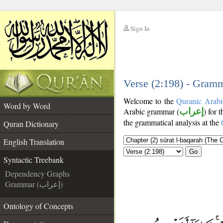
Sign In
__
__
Verse (2:198) - Gramm
Welcome to the
Quranic Arabi
Word by Word
Arabic grammar (
إعراب
) for 
the grammatical analysis at the
Quran Dictionary
English Translation
Go
Syntactic Treebank
Dependency Graphs
Grammar (إعراب)
Ontology of Concepts