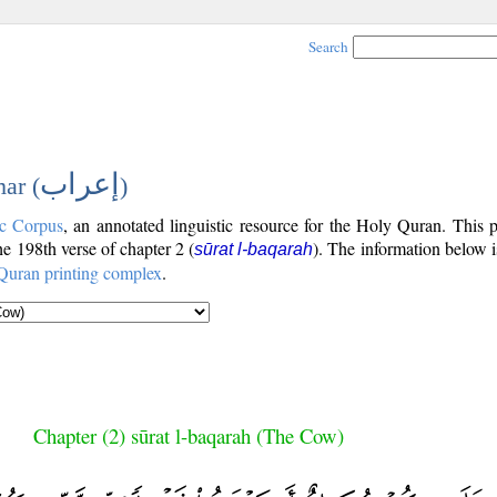
Search
إعراب
ar (
)
c Corpus
, an annotated linguistic resource for the Holy Quran. This
the 198th verse of chapter 2 (
). The information below 
sūrat l-baqarah
Quran printing complex
.
Chapter (2) sūrat l-baqarah (The Cow)