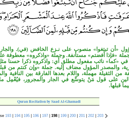
ول «أن تبتغوا» منصوب على نـزع الخافض (في). والجار
جملة «فإذا أفضتم» مستأنفة. وجملة «واذكروه» معطوفة عل
ف في «كما» نائب مفعول مطلق أي: واذكروه ذكرا حسنا مثل
ية، والمصدر المؤول مضاف إليه. جملة «وإن كنتم من قبل
 من الثقيلة مهملة، واللام بعدها الفارقة بين النافية و
لين على قول مَنْ يتوسَّع في الجار والمجرور، فيُعْمِل 
«ما قبلها
Quran Recitation by Saad Al-Ghamadi
rse
193
|
194
|
195
|
196
|
197
|
198
|
199
|
200
|
201
|
202
|
203