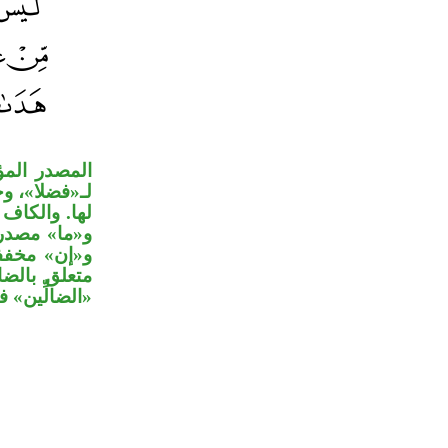
المصدر المؤ
لـ«فضلا»، و
لها. والكا،
و«ما» مصدر،
و«إن» مخففة»
متعلق بالضا
الضالِّين» في.