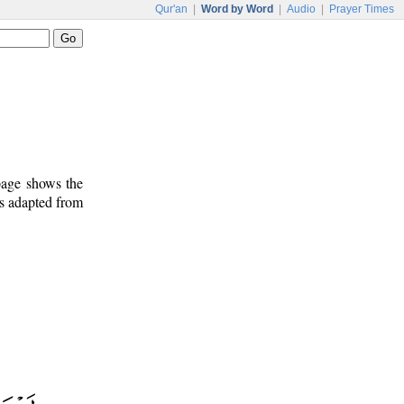
Qur'an
|
Word by Word
|
Audio
|
Prayer Times
 page shows the
is adapted from