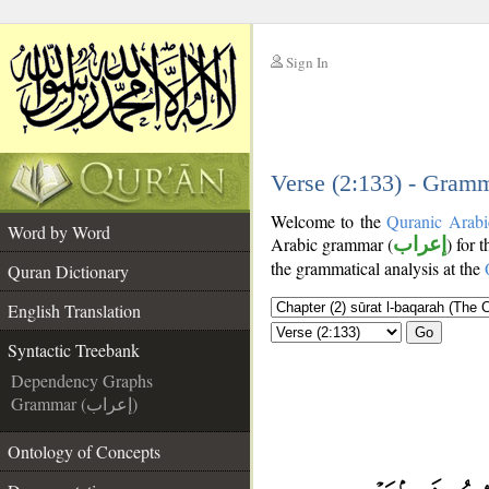
Sign In
__
__
Verse (2:133) - Gramm
Welcome to the
Quranic Arabi
Word by Word
Arabic grammar (
إعراب
) for 
the grammatical analysis at the
Quran Dictionary
English Translation
Go
Syntactic Treebank
Dependency Graphs
Grammar (إعراب)
Ontology of Concepts