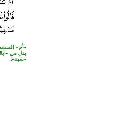
أم» المنقطع»
بدل من «آبا
«نعبد».