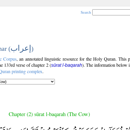
Search
إعراب
ar (
)
c Corpus
, an annotated linguistic resource for the Holy Quran. This
the 133rd verse of chapter 2 (
). The information below 
sūrat l-baqarah
Quran printing complex
.
Chapter (2) sūrat l-baqarah (The Cow)