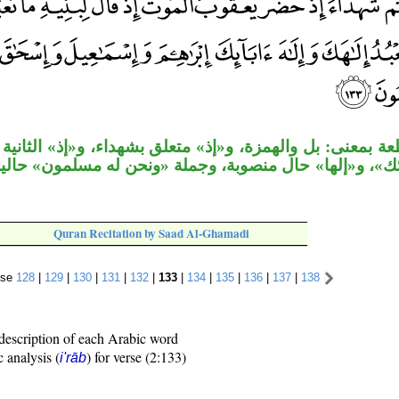
ة بمعنى: بل والهمزة، و«إذ» متعلق بشهداء، و«إذ» الثانية 
ئك»، و«إلها» حال منصوبة، وجملة «ونحن له مسلمون» حا
Quran Recitation by Saad Al-Ghamadi
rse
128
|
129
|
130
|
131
|
132
|
133
|
134
|
135
|
136
|
137
|
138
description of each Arabic word
c analysis (
) for verse (2:133)
i'rāb