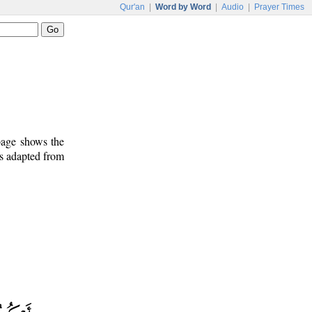
Qur'an
|
Word by Word
|
Audio
|
Prayer Times
 page shows the
is adapted from