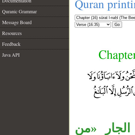
Quran print
Documentation
Quranic Grammar
Message Board
Go
Resources
Feedback
Chapter
Java API
الجار «من