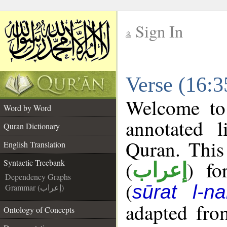
Sign In
__
Verse (16:3
__
Welcome t
Word by Word
annotated l
Quran Dictionary
Quran. This
English Translation
(
) fo
Syntactic Treebank
إعراب
Dependency Graphs
(
sūrat l-na
Grammar (إعراب)
adapted fro
Ontology of Concepts