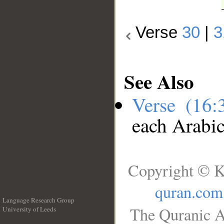
Verse
30
|
3
See Also
Verse (16
each Arabi
Copyright © K
quran.com
Language Research Group
The Quranic A
University of Leeds
__