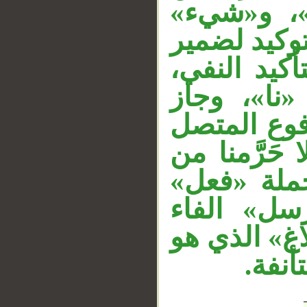
»، و«شيء
__
وكيد لضمير
تأكيد النفي
«ا»، وجاز
وع المتصل
حَرَّمنا من
جملة «فعل
سل» الفاء
اغ» الذي هو
تأنفة