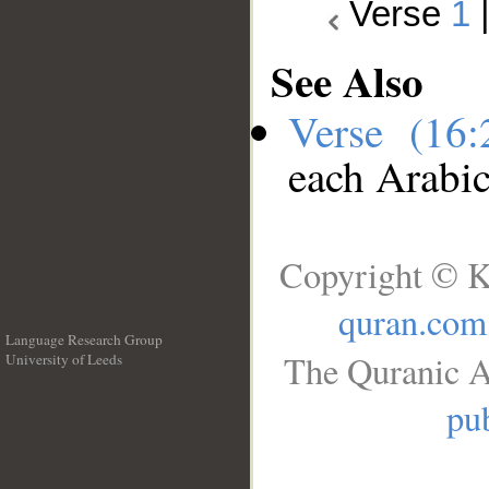
Verse
1
See Also
Verse (16
each Arabi
Copyright © K
quran.com
Language Research Group
The Quranic A
University of Leeds
__
pub