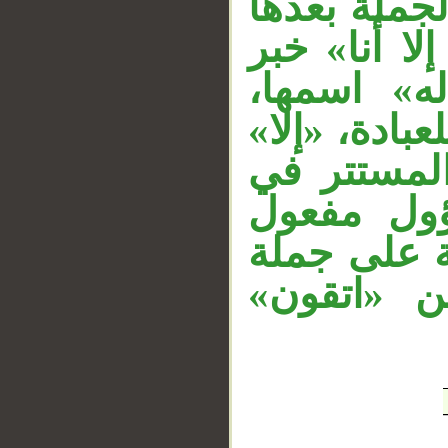
جملة بعدها
لا أنا» خبر
«له» اسمها
بادة، «إلا
المستتر في
ؤول مفعول
ة على جملة
من «اتقون