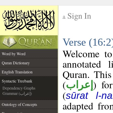
Sign In
__
Verse (16:2
__
Welcome t
Word by Word
annotated l
Quran Dictionary
Quran. This
English Translation
(
) fo
Syntactic Treebank
إعراب
Dependency Graphs
(
sūrat l-na
Grammar (إعراب)
adapted fro
Ontology of Concepts