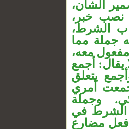
ضمير الشأن
 نصب خبر
__
واب الشرط
ه جملة مما
 مفعول معه
 يقال: أجمع
أجمع يتعلق
أجمعت أمري
ي. وجملة
«الشرط في
 فعل مضارع