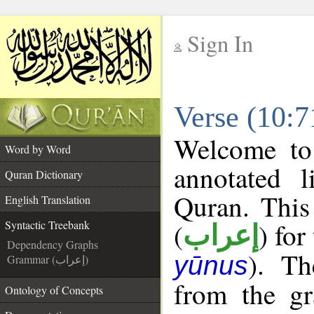
Sign In
__
Verse (10:7
__
Welcome t
Word by Word
annotated l
Quran Dictionary
Quran. This
English Translation
(
) for
Syntactic Treebank
إعراب
Dependency Graphs
). Th
yūnus
Grammar (إعراب)
from the gr
Ontology of Concepts