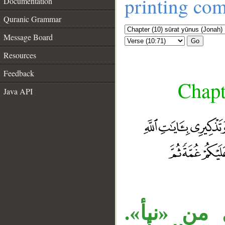
printing co
Documentation
Quranic Grammar
Message Board
Go
Resources
Feedback
Chapt
Java API
« من «نبأ