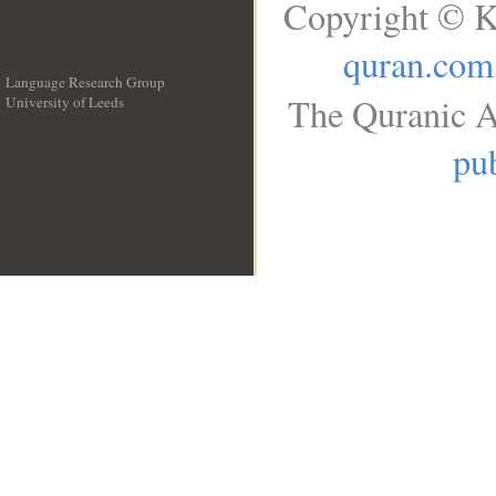
Copyright © K
quran.com
Language Research Group
The Quranic A
University of Leeds
__
pub